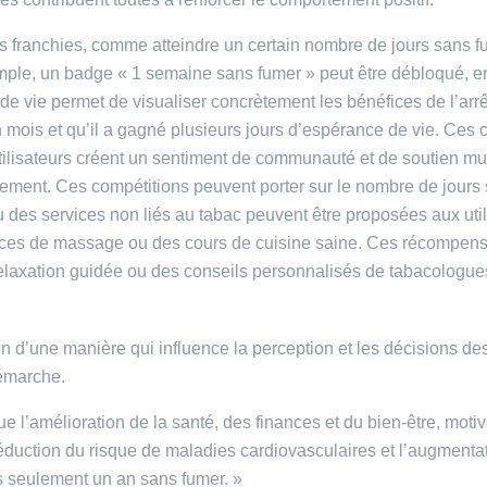
es franchies, comme atteindre un certain nombre de jours sans
mple, un badge « 1 semaine sans fumer » peut être débloqué, enc
e vie permet de visualiser concrètement les bénéfices de l’arrêt
mois et qu’il a gagné plusieurs jours d’espérance de vie. Ces ch
ilisateurs créent un sentiment de communauté et de soutien mutu
agement. Ces compétitions peuvent porter sur le nombre de jours
u des services non liés au tabac peuvent être proposées aux uti
ces de massage ou des cours de cuisine saine. Ces récompenses
xation guidée ou des conseils personnalisés de tabacologues, u
ion d’une manière qui influence la perception et les décisions de
démarche.
e l’amélioration de la santé, des finances et du bien-être, motive
réduction du risque de maladies cardiovasculaires et l’augmenta
s seulement un an sans fumer. »