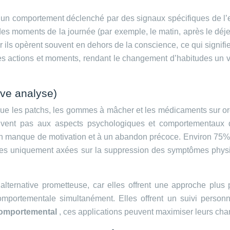
un comportement déclenché par des signaux spécifiques de l’e
des moments de la journée (par exemple, le matin, après le déjeu
car ils opèrent souvent en dehors de la conscience, ce qui signi
s actions et moments, rendant le changement d’habitudes un v
ève analyse)
es que les patchs, les gommes à mâcher et les médicaments sur 
uvent pas aux aspects psychologiques et comportementaux d
n manque de motivation et à un abandon précoce. Environ 75% d
ches uniquement axées sur la suppression des symptômes physi
alternative prometteuse, car elles offrent une approche plus 
omportementale simultanément. Elles offrent un suivi person
comportemental
, ces applications peuvent maximiser leurs ch