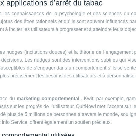
 applications d’arrêt du tabac
ise les connaissances de la psychologie et des sciences du c
ujours des êtres rationnels et qu’ils sont souvent influencés pa
à inciter les utilisateurs à progresser et à atteindre leurs object
, les nudges (incitations douces) et la théorie de l’engagement
écisions. Les nudges sont des interventions subtiles qui visen
 susceptibles de s’engager dans un comportement s’ils se sen
r plus précisément les besoins des utilisateurs et à personnalise
icace du
marketing comportemental
. Kwit, par exemple, gami
s sur les progrès de l’utilisateur. QuitNow! met l’accent sur le
idé plus de 5 millions de personnes à travers le monde, soulign
 Info Service, offrent également un soutien précieux.
g comportemental utilisées